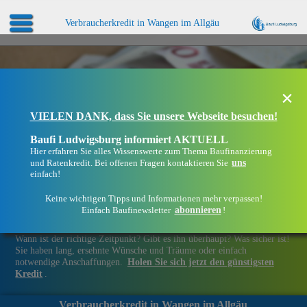
Verbraucherkredit in Wangen im Allgäu
×
VIELEN DANK, dass Sie unsere Webseite besuchen!
Baufi Ludwigsburg informiert AKTUELL
Hier erfahren Sie alles Wissenswerte zum Thema Baufinanzierung
uns
und Ratenkredit. Bei offenen Fragen kontaktieren Sie
einfach!
Keine wichtigen Tipps und Informationen mehr verpassen!
abonnieren
Einfach Baufinewsletter
!
Finanziell flexibel bleiben in Wangen im Allgäu
Wann ist der richtige Zeitpunkt? Gibt es ihn überhaupt? Was sicher ist!
Sie haben lang, ersehnte Wünsche und Träume oder einfach
notwendige Anschaffungen.
Holen Sie sich jetzt den günstigsten
Kredit
.
Verbraucherkredit in Wangen im Allgäu