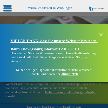
Verbraucherkredit in Waiblingen
×
VIELEN DANK, dass Sie unsere Webseite besuchen!
Baufi Ludwigsburg informiert AKTUELL
Hier erfahren Sie alles Wissenswerte zum Thema Baufinanzierung
uns
und Ratenkredit. Bei offenen Fragen kontaktieren Sie
einfach!
Keine wichtigen Tipps und Informationen mehr verpassen!
abonnieren
Einfach Baufinewsletter
!
Finanziell flexibel bleiben in Waiblingen
Wann ist der richtige Zeitpunkt? Gibt es ihn überhaupt? Was sicher ist!
Sie haben lang, ersehnte Wünsche und Träume oder einfach
notwendige Anschaffungen.
Holen Sie sich jetzt den günstigsten
Kredit
.
Verbraucherkredit in Waiblingen