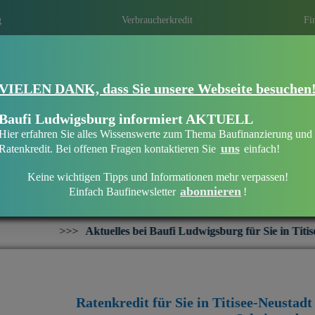
g
Verbraucherkredit
Fi
VIELEN DANK, dass Sie unsere Webseite besuchen
Finanziell flexibel bleiben in Titisee-Neus
Wann ist der richtige Zeitpunkt? Gibt es i
Baufi Ludwigsburg informiert AKTUELL
haben lang, ersehnte Wünsche und Träume
Hier erfahren Sie alles Wissenswerte zum Thema Baufinanzierung und
Anschaffungen.
Holen Sie sich jetzt den
uns
Ratenkredit. Bei offenen Fragen kontaktieren Sie
einfach!
Keine wichtigen Tipps und Informationen mehr verpassen!
abonnieren
Einfach Baufinewsletter
!
Verbraucherkredit in Titisee-Neustadt
elles bei Baufi Ludwigsburg für Sie in Titisee-Neustadt:
+++
R
Ratenkredit für Sie in Titisee-Neustad