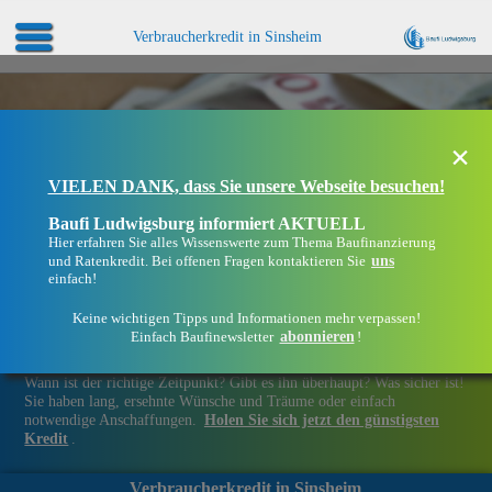
Verbraucherkredit in Sinsheim
×
VIELEN DANK, dass Sie unsere Webseite besuchen!
Baufi Ludwigsburg informiert AKTUELL
Hier erfahren Sie alles Wissenswerte zum Thema Baufinanzierung
uns
und Ratenkredit. Bei offenen Fragen kontaktieren Sie
einfach!
Keine wichtigen Tipps und Informationen mehr verpassen!
abonnieren
Einfach Baufinewsletter
!
Finanziell flexibel bleiben in Sinsheim
Wann ist der richtige Zeitpunkt? Gibt es ihn überhaupt? Was sicher ist!
Sie haben lang, ersehnte Wünsche und Träume oder einfach
notwendige Anschaffungen.
Holen Sie sich jetzt den günstigsten
Kredit
.
Verbraucherkredit in Sinsheim