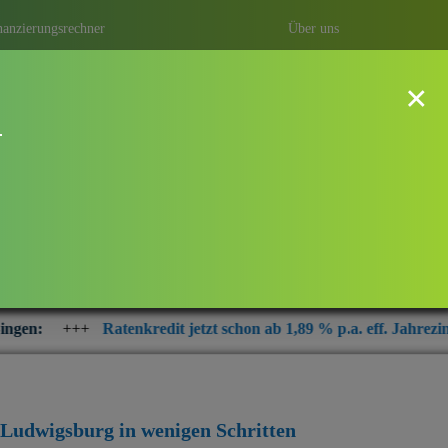
nanzierungsrechner
Über uns
×
!
hn überhaupt? Was sicher ist! Sie
 oder einfach notwendige
 günstigsten Kredit
.
edit jetzt schon ab 1,89 % p.a. eff. Jahrezins
+++
Interesse an 
i Ludwigsburg
in wenigen Schritten