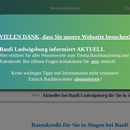
g
Verbraucherkredit
Fi
VIELEN DANK, dass Sie unsere Webseite besuchen
Finanziell flexibel bleiben in Singen
Wann ist der richtige Zeitpunkt? Gibt es i
Baufi Ludwigsburg informiert AKTUELL
haben lang, ersehnte Wünsche und Träume
Hier erfahren Sie alles Wissenswerte zum Thema Baufinanzierung und
Anschaffungen.
Holen Sie sich jetzt den
uns
Ratenkredit. Bei offenen Fragen kontaktieren Sie
einfach!
Keine wichtigen Tipps und Informationen mehr verpassen!
abonnieren
Einfach Baufinewsletter
!
Verbraucherkredit in Singen
Aktuelles bei Baufi Ludwigsburg für Sie in Singen:
+++
Ratenkr
Ratenkredit für Sie in Singen bei Bauf