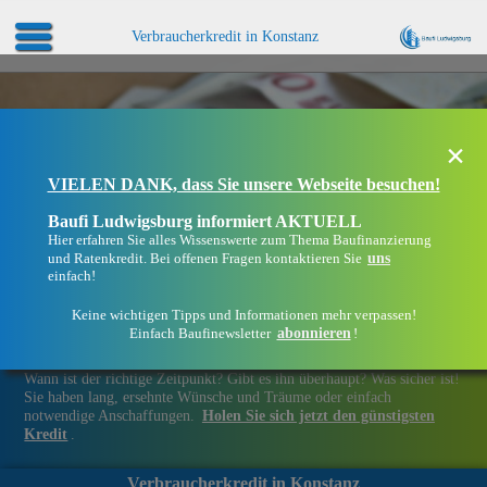
Verbraucherkredit in Konstanz
×
VIELEN DANK, dass Sie unsere Webseite besuchen!
Baufi Ludwigsburg informiert AKTUELL
Hier erfahren Sie alles Wissenswerte zum Thema Baufinanzierung
uns
und Ratenkredit. Bei offenen Fragen kontaktieren Sie
einfach!
Keine wichtigen Tipps und Informationen mehr verpassen!
abonnieren
Einfach Baufinewsletter
!
Finanziell flexibel bleiben in Konstanz
Wann ist der richtige Zeitpunkt? Gibt es ihn überhaupt? Was sicher ist!
Sie haben lang, ersehnte Wünsche und Träume oder einfach
notwendige Anschaffungen.
Holen Sie sich jetzt den günstigsten
Kredit
.
Verbraucherkredit in Konstanz