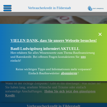
Verbraucherkredit in Filderstadt
×
VIELEN DANK, dass Sie unsere Webseite besuchen!
Baufi Ludwigsburg informiert AKTUELL
Hier erfahren Sie alles Wissenswerte zum Thema Baufinanzierung
uns
und Ratenkredit. Bei offenen Fragen kontaktieren Sie
einfach!
Keine wichtigen Tipps und Informationen mehr verpassen!
abonnieren
Einfach Baufinewsletter
!
Finanziell flexibel bleiben in Filderstadt
Wann ist der richtige Zeitpunkt? Gibt es ihn überhaupt? Was sicher ist!
Sie haben lang, ersehnte Wünsche und Träume oder einfach
notwendige Anschaffungen.
Holen Sie sich jetzt den günstigsten
Kredit
.
Verbraucherkredit in Filderstadt