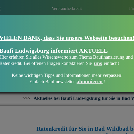
g
Verbraucherkredit
Fi
VIELEN DANK, dass Sie unsere Webseite besuchen
Finanziell flexibel bleiben in Bad Wildba
Wann ist der richtige Zeitpunkt? Gibt es i
Baufi Ludwigsburg informiert AKTUELL
haben lang, ersehnte Wünsche und Träume
Hier erfahren Sie alles Wissenswerte zum Thema Baufinanzierung und
Anschaffungen.
Holen Sie sich jetzt den
uns
Ratenkredit. Bei offenen Fragen kontaktieren Sie
einfach!
Keine wichtigen Tipps und Informationen mehr verpassen!
abonnieren
Einfach Baufinewsletter
!
Verbraucherkredit in Bad Wildbad
les bei Baufi Ludwigsburg für Sie in Bad Wildbad:
+++
Ratenk
Ratenkredit für Sie in Bad Wildbad 