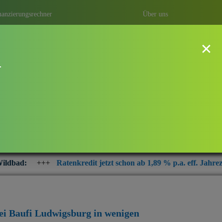
nanzierungsrechner
Über uns
×
!
d
hn überhaupt? Was sicher ist! Sie
 oder einfach notwendige
 günstigsten Kredit
.
redit jetzt schon ab 1,89 % p.a. eff. Jahrezins
+++
Interesse an
bei Baufi Ludwigsburg
in wenigen