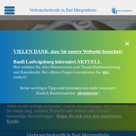
Verbraucherkredit in Bad Mergentheim
×
VIELEN DANK, dass Sie unsere Webseite besuchen!
Baufi Ludwigsburg informiert AKTUELL
Hier erfahren Sie alles Wissenswerte zum Thema Baufinanzierung
uns
und Ratenkredit. Bei offenen Fragen kontaktieren Sie
einfach!
Keine wichtigen Tipps und Informationen mehr verpassen!
abonnieren
Einfach Baufinewsletter
!
Finanziell flexibel bleiben in Bad Mergentheim
Wann ist der richtige Zeitpunkt? Gibt es ihn überhaupt? Was sicher ist!
Sie haben lang, ersehnte Wünsche und Träume oder einfach
notwendige Anschaffungen.
Holen Sie sich jetzt den günstigsten
Kredit
.
Verbraucherkredit in Bad Mergentheim