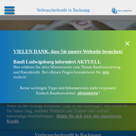
Verbraucherkredit in Backnang
×
VIELEN DANK, dass Sie unsere Webseite besuchen!
Baufi Ludwigsburg informiert AKTUELL
Hier erfahren Sie alles Wissenswerte zum Thema Baufinanzierung
uns
und Ratenkredit. Bei offenen Fragen kontaktieren Sie
einfach!
Keine wichtigen Tipps und Informationen mehr verpassen!
abonnieren
Einfach Baufinewsletter
!
Finanziell flexibel bleiben in Backnang
Wann ist der richtige Zeitpunkt? Gibt es ihn überhaupt? Was sicher ist!
Sie haben lang, ersehnte Wünsche und Träume oder einfach
notwendige Anschaffungen.
Holen Sie sich jetzt den günstigsten
Kredit
.
Verbraucherkredit in Backnang