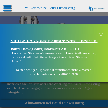
Willkommen bei Baufi Ludwigsburg
×
VIELEN DANK, dass Sie unsere Webseite besuchen!
Baufi Ludwigsburg informiert AKTUELL
Hier erfahren Sie alles Wissenswerte zum Thema Baufinanzierung
uns
und Ratenkredit. Bei offenen Fragen kontaktieren Sie
einfach!
Keine wichtigen Tipps und Informationen mehr verpassen!
abonnieren
Einfach Baufinewsletter
!
Eine Immobilie finanzieren mit Baufi Ludwigsburg
Finanzieren Sie Ihr Haus oder Ihre Wohnung mit Baufi Ludwigsburg –
ihrem bankenunabhängigen Finanzierungsberater aus der Region
Ludwigsburg.
Willkommen bei Baufi Ludwigsburg