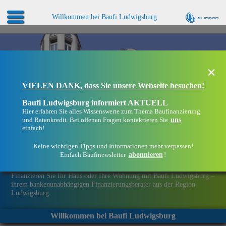
Willkommen bei Baufi Ludwigsburg
×
VIELEN DANK, dass Sie unsere Webseite besuchen!
Baufi Ludwigsburg informiert AKTUELL
Hier erfahren Sie alles Wissenswerte zum Thema Baufinanzierung
uns
und Ratenkredit. Bei offenen Fragen kontaktieren Sie
einfach!
Keine wichtigen Tipps und Informationen mehr verpassen!
abonnieren
Einfach Baufinewsletter
!
Eine Immobilie finanzieren mit Baufi Ludwigsburg
Finanzieren Sie Ihr Haus oder Ihre Wohnung mit Baufi Ludwigsburg –
ihrem bankenunabhängigen Finanzierungsberater aus der Region
Ludwigsburg.
Willkommen bei Baufi Ludwigsburg