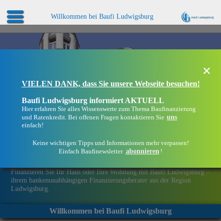
Willkommen bei Baufi Ludwigsburg
×
VIELEN DANK, dass Sie unsere Webseite besuchen!
Baufi Ludwigsburg informiert AKTUELL
Hier erfahren Sie alles Wissenswerte zum Thema Baufinanzierung
uns
und Ratenkredit. Bei offenen Fragen kontaktieren Sie
einfach!
Keine wichtigen Tipps und Informationen mehr verpassen!
abonnieren
Einfach Baufinewsletter
!
Eine Immobilie finanzieren mit Baufi Ludwigsburg
Finanzieren Sie Ihr Haus oder Ihre Wohnung mit Baufi Ludwigsburg –
ihrem bankenunabhängigen Finanzierungsberater aus der Region
Ludwigsburg.
Willkommen bei Baufi Ludwigsburg