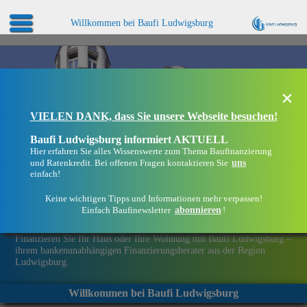
Willkommen bei Baufi Ludwigsburg
×
VIELEN DANK, dass Sie unsere Webseite besuchen!
Baufi Ludwigsburg informiert AKTUELL
Hier erfahren Sie alles Wissenswerte zum Thema Baufinanzierung
uns
und Ratenkredit. Bei offenen Fragen kontaktieren Sie
einfach!
Keine wichtigen Tipps und Informationen mehr verpassen!
abonnieren
Einfach Baufinewsletter
!
Eine Immobilie finanzieren mit Baufi Ludwigsburg
Finanzieren Sie Ihr Haus oder Ihre Wohnung mit Baufi Ludwigsburg –
ihrem bankenunabhängigen Finanzierungsberater aus der Region
Ludwigsburg.
Willkommen bei Baufi Ludwigsburg