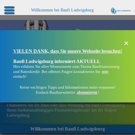
Willkommen bei Baufi Ludwigsburg
×
VIELEN DANK, dass Sie unsere Webseite besuchen!
Baufi Ludwigsburg informiert AKTUELL
Hier erfahren Sie alles Wissenswerte zum Thema Baufinanzierung
uns
und Ratenkredit. Bei offenen Fragen kontaktieren Sie
einfach!
Keine wichtigen Tipps und Informationen mehr verpassen!
abonnieren
Einfach Baufinewsletter
!
Eine Immobilie finanzieren mit Baufi Ludwigsburg
Finanzieren Sie Ihr Haus oder Ihre Wohnung mit Baufi Ludwigsburg –
ihrem bankenunabhängigen Finanzierungsberater aus der Region
Ludwigsburg.
Willkommen bei Baufi Ludwigsburg