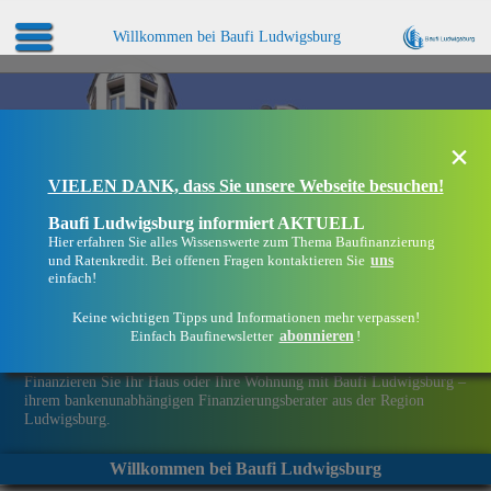
Willkommen bei Baufi Ludwigsburg
×
VIELEN DANK, dass Sie unsere Webseite besuchen!
Baufi Ludwigsburg informiert AKTUELL
Hier erfahren Sie alles Wissenswerte zum Thema Baufinanzierung
uns
und Ratenkredit. Bei offenen Fragen kontaktieren Sie
einfach!
Keine wichtigen Tipps und Informationen mehr verpassen!
abonnieren
Einfach Baufinewsletter
!
Eine Immobilie finanzieren mit Baufi Ludwigsburg
Finanzieren Sie Ihr Haus oder Ihre Wohnung mit Baufi Ludwigsburg –
ihrem bankenunabhängigen Finanzierungsberater aus der Region
Ludwigsburg.
Willkommen bei Baufi Ludwigsburg