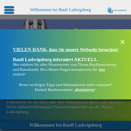
Willkommen bei Baufi Ludwigsburg
×
VIELEN DANK, dass Sie unsere Webseite besuchen!
Baufi Ludwigsburg informiert AKTUELL
Hier erfahren Sie alles Wissenswerte zum Thema Baufinanzierung
uns
und Ratenkredit. Bei offenen Fragen kontaktieren Sie
einfach!
Keine wichtigen Tipps und Informationen mehr verpassen!
abonnieren
Einfach Baufinewsletter
!
Eine Immobilie finanzieren mit Baufi Ludwigsburg
Finanzieren Sie Ihr Haus oder Ihre Wohnung mit Baufi Ludwigsburg –
ihrem bankenunabhängigen Finanzierungsberater aus der Region
Ludwigsburg.
Willkommen bei Baufi Ludwigsburg