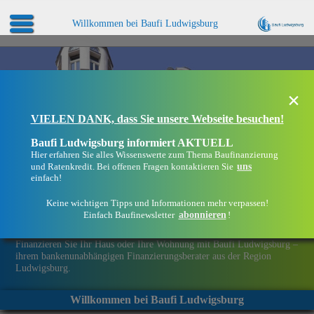
Willkommen bei Baufi Ludwigsburg
×
VIELEN DANK, dass Sie unsere Webseite besuchen!
Baufi Ludwigsburg informiert AKTUELL
Hier erfahren Sie alles Wissenswerte zum Thema Baufinanzierung
uns
und Ratenkredit. Bei offenen Fragen kontaktieren Sie
einfach!
Keine wichtigen Tipps und Informationen mehr verpassen!
abonnieren
Einfach Baufinewsletter
!
Eine Immobilie finanzieren mit Baufi Ludwigsburg
Finanzieren Sie Ihr Haus oder Ihre Wohnung mit Baufi Ludwigsburg –
ihrem bankenunabhängigen Finanzierungsberater aus der Region
Ludwigsburg.
Willkommen bei Baufi Ludwigsburg