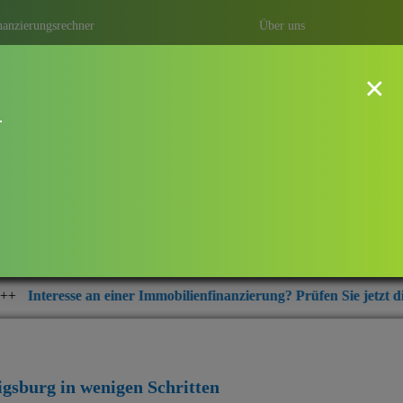
nanzierungsrechner
Über uns
×
!
dwigsburg
ung mit Baufi Ludwigsburg – ihrem
r aus der Region Ludwigsburg.
er Immobilienfinanzierung? Prüfen Sie jetzt die aktuellen Zinskond
igsburg
in wenigen Schritten