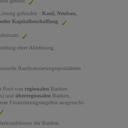
al gestellt.
 Lösung gefunden -
Kauf, Neubau,
oder Kapitalbeschaffung
.
leinsatz.
meidung einer Ablehnung
sionelle Baufinanzierungsspezialisten
em Pool von
regionalen
Banken
en) und
überregionalen
Banken,
este Finanzierungsangebot ausgesucht-
derkonditionen der Banken