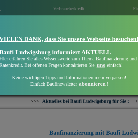
g
Verbraucherkredit
Fi
VIELEN DANK, dass Sie unsere Webseite besuchen
Eine Immobilie finanzieren mit Baufi Lu
Finanzieren Sie Ihr Haus oder Ihre Wohn
Baufi Ludwigsburg informiert AKTUELL
bankenunabhängigen Finanzierungsberate
Hier erfahren Sie alles Wissenswerte zum Thema Baufinanzierung und
uns
Ratenkredit. Bei offenen Fragen kontaktieren Sie
einfach!
Keine wichtigen Tipps und Informationen mehr verpassen!
abonnieren
Einfach Baufinewsletter
!
Willkommen bei Baufi Ludwigsburg
ktuelles bei Baufi Ludwigsburg für Sie :
+++
Interesse an ein
Baufinanzierung mit Baufi Ludw