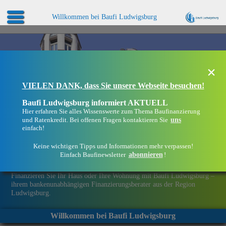
Willkommen bei Baufi Ludwigsburg
×
VIELEN DANK, dass Sie unsere Webseite besuchen!
Baufi Ludwigsburg informiert AKTUELL
Hier erfahren Sie alles Wissenswerte zum Thema Baufinanzierung
uns
und Ratenkredit. Bei offenen Fragen kontaktieren Sie
einfach!
Keine wichtigen Tipps und Informationen mehr verpassen!
abonnieren
Einfach Baufinewsletter
!
Eine Immobilie finanzieren mit Baufi Ludwigsburg
Finanzieren Sie Ihr Haus oder Ihre Wohnung mit Baufi Ludwigsburg –
ihrem bankenunabhängigen Finanzierungsberater aus der Region
Ludwigsburg.
Willkommen bei Baufi Ludwigsburg