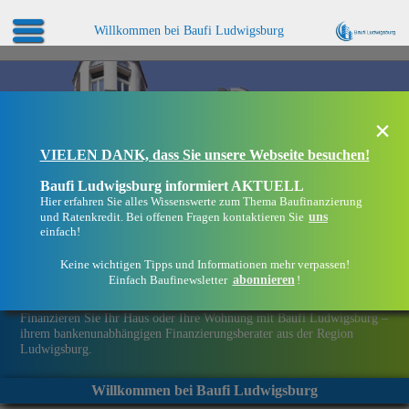
Willkommen bei Baufi Ludwigsburg
×
VIELEN DANK, dass Sie unsere Webseite besuchen!
Baufi Ludwigsburg informiert AKTUELL
Hier erfahren Sie alles Wissenswerte zum Thema Baufinanzierung
uns
und Ratenkredit. Bei offenen Fragen kontaktieren Sie
einfach!
Keine wichtigen Tipps und Informationen mehr verpassen!
abonnieren
Einfach Baufinewsletter
!
Eine Immobilie finanzieren mit Baufi Ludwigsburg
Finanzieren Sie Ihr Haus oder Ihre Wohnung mit Baufi Ludwigsburg –
ihrem bankenunabhängigen Finanzierungsberater aus der Region
Ludwigsburg.
Willkommen bei Baufi Ludwigsburg