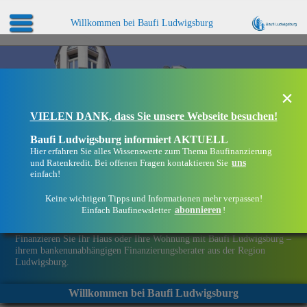
Willkommen bei Baufi Ludwigsburg
×
VIELEN DANK, dass Sie unsere Webseite besuchen!
Baufi Ludwigsburg informiert AKTUELL
Hier erfahren Sie alles Wissenswerte zum Thema Baufinanzierung
uns
und Ratenkredit. Bei offenen Fragen kontaktieren Sie
einfach!
Keine wichtigen Tipps und Informationen mehr verpassen!
abonnieren
Einfach Baufinewsletter
!
Eine Immobilie finanzieren mit Baufi Ludwigsburg
Finanzieren Sie Ihr Haus oder Ihre Wohnung mit Baufi Ludwigsburg –
ihrem bankenunabhängigen Finanzierungsberater aus der Region
Ludwigsburg.
Willkommen bei Baufi Ludwigsburg