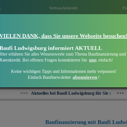
g
Verbraucherkredit
Fi
VIELEN DANK, dass Sie unsere Webseite besuchen
Eine Immobilie finanzieren mit Baufi Lu
Finanzieren Sie Ihr Haus oder Ihre Wohn
Baufi Ludwigsburg informiert AKTUELL
bankenunabhängigen Finanzierungsberate
Hier erfahren Sie alles Wissenswerte zum Thema Baufinanzierung und
uns
Ratenkredit. Bei offenen Fragen kontaktieren Sie
einfach!
Keine wichtigen Tipps und Informationen mehr verpassen!
abonnieren
Einfach Baufinewsletter
!
Willkommen bei Baufi Ludwigsburg
elles bei Baufi Ludwigsburg für Sie :
+++
Interesse an einer I
Baufinanzierung mit Baufi Ludw