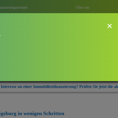
nanzierungsrechner
Über uns
×
!
dwigsburg
ung mit Baufi Ludwigsburg – ihrem
r aus der Region Ludwigsburg.
mmobilienfinanzierung? Prüfen Sie jetzt die aktuellen Zinskonditi
igsburg
in wenigen Schritten