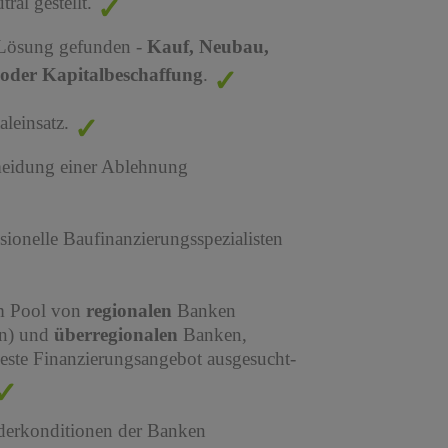
al gestellt.
 Lösung gefunden -
Kauf, Neubau,
oder Kapitalbeschaffung
.
leinsatz.
meidung einer Ablehnung
sionelle Baufinanzierungsspezialisten
em Pool von
regionalen
Banken
en) und
überregionalen
Banken,
este Finanzierungsangebot ausgesucht-
derkonditionen der Banken