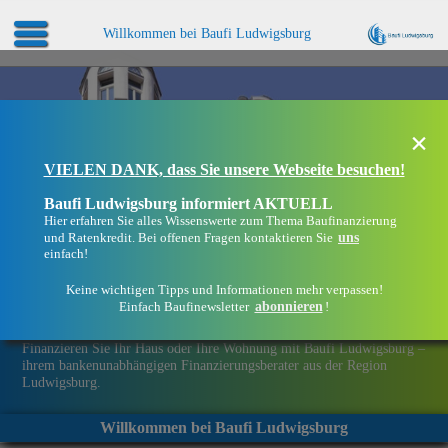
Willkommen bei Baufi Ludwigsburg
×
VIELEN DANK, dass Sie unsere Webseite besuchen!
Baufi Ludwigsburg informiert AKTUELL
Hier erfahren Sie alles Wissenswerte zum Thema Baufinanzierung
uns
und Ratenkredit. Bei offenen Fragen kontaktieren Sie
einfach!
Keine wichtigen Tipps und Informationen mehr verpassen!
abonnieren
Einfach Baufinewsletter
!
Eine Immobilie finanzieren mit Baufi Ludwigsburg
Finanzieren Sie Ihr Haus oder Ihre Wohnung mit Baufi Ludwigsburg –
ihrem bankenunabhängigen Finanzierungsberater aus der Region
Ludwigsburg.
Willkommen bei Baufi Ludwigsburg