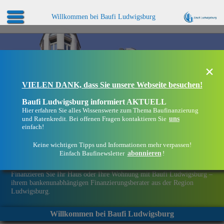
Willkommen bei Baufi Ludwigsburg
×
VIELEN DANK, dass Sie unsere Webseite besuchen!
Baufi Ludwigsburg informiert AKTUELL
Hier erfahren Sie alles Wissenswerte zum Thema Baufinanzierung
uns
und Ratenkredit. Bei offenen Fragen kontaktieren Sie
einfach!
Keine wichtigen Tipps und Informationen mehr verpassen!
abonnieren
Einfach Baufinewsletter
!
Eine Immobilie finanzieren mit Baufi Ludwigsburg
Finanzieren Sie Ihr Haus oder Ihre Wohnung mit Baufi Ludwigsburg –
ihrem bankenunabhängigen Finanzierungsberater aus der Region
Ludwigsburg.
Willkommen bei Baufi Ludwigsburg