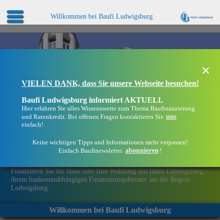
Willkommen bei Baufi Ludwigsburg
×
VIELEN DANK, dass Sie unsere Webseite besuchen!
Baufi Ludwigsburg informiert AKTUELL
Hier erfahren Sie alles Wissenswerte zum Thema Baufinanzierung
uns
und Ratenkredit. Bei offenen Fragen kontaktieren Sie
einfach!
Keine wichtigen Tipps und Informationen mehr verpassen!
abonnieren
Einfach Baufinewsletter
!
Eine Immobilie finanzieren mit Baufi Ludwigsburg
Finanzieren Sie Ihr Haus oder Ihre Wohnung mit Baufi Ludwigsburg –
ihrem bankenunabhängigen Finanzierungsberater aus der Region
Ludwigsburg.
Willkommen bei Baufi Ludwigsburg