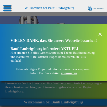
Willkommen bei Baufi Ludwigsburg
×
VIELEN DANK, dass Sie unsere Webseite besuchen!
Baufi Ludwigsburg informiert AKTUELL
Hier erfahren Sie alles Wissenswerte zum Thema Baufinanzierung
uns
und Ratenkredit. Bei offenen Fragen kontaktieren Sie
einfach!
Keine wichtigen Tipps und Informationen mehr verpassen!
abonnieren
Einfach Baufinewsletter
!
Eine Immobilie finanzieren mit Baufi Ludwigsburg
Finanzieren Sie Ihr Haus oder Ihre Wohnung mit Baufi Ludwigsburg –
ihrem bankenunabhängigen Finanzierungsberater aus der Region
Ludwigsburg.
Willkommen bei Baufi Ludwigsburg