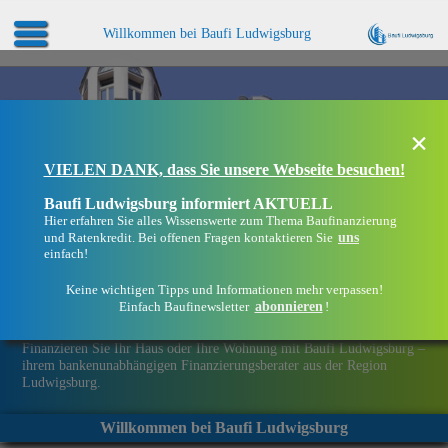
Willkommen bei Baufi Ludwigsburg
×
VIELEN DANK, dass Sie unsere Webseite besuchen!
Baufi Ludwigsburg informiert AKTUELL
Hier erfahren Sie alles Wissenswerte zum Thema Baufinanzierung
uns
und Ratenkredit. Bei offenen Fragen kontaktieren Sie
einfach!
Keine wichtigen Tipps und Informationen mehr verpassen!
abonnieren
Einfach Baufinewsletter
!
Eine Immobilie finanzieren mit Baufi Ludwigsburg
Finanzieren Sie Ihr Haus oder Ihre Wohnung mit Baufi Ludwigsburg –
ihrem bankenunabhängigen Finanzierungsberater aus der Region
Ludwigsburg.
Willkommen bei Baufi Ludwigsburg