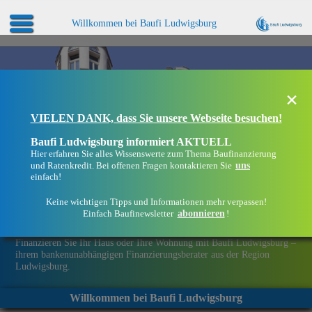
Willkommen bei Baufi Ludwigsburg
×
VIELEN DANK, dass Sie unsere Webseite besuchen!
Baufi Ludwigsburg informiert AKTUELL
Hier erfahren Sie alles Wissenswerte zum Thema Baufinanzierung
uns
und Ratenkredit. Bei offenen Fragen kontaktieren Sie
einfach!
Keine wichtigen Tipps und Informationen mehr verpassen!
abonnieren
Einfach Baufinewsletter
!
Eine Immobilie finanzieren mit Baufi Ludwigsburg
Finanzieren Sie Ihr Haus oder Ihre Wohnung mit Baufi Ludwigsburg –
ihrem bankenunabhängigen Finanzierungsberater aus der Region
Ludwigsburg.
Willkommen bei Baufi Ludwigsburg