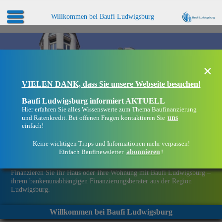
Willkommen bei Baufi Ludwigsburg
×
VIELEN DANK, dass Sie unsere Webseite besuchen!
Baufi Ludwigsburg informiert AKTUELL
Hier erfahren Sie alles Wissenswerte zum Thema Baufinanzierung
uns
und Ratenkredit. Bei offenen Fragen kontaktieren Sie
einfach!
Keine wichtigen Tipps und Informationen mehr verpassen!
abonnieren
Einfach Baufinewsletter
!
Eine Immobilie finanzieren mit Baufi Ludwigsburg
Finanzieren Sie Ihr Haus oder Ihre Wohnung mit Baufi Ludwigsburg –
ihrem bankenunabhängigen Finanzierungsberater aus der Region
Ludwigsburg.
Willkommen bei Baufi Ludwigsburg