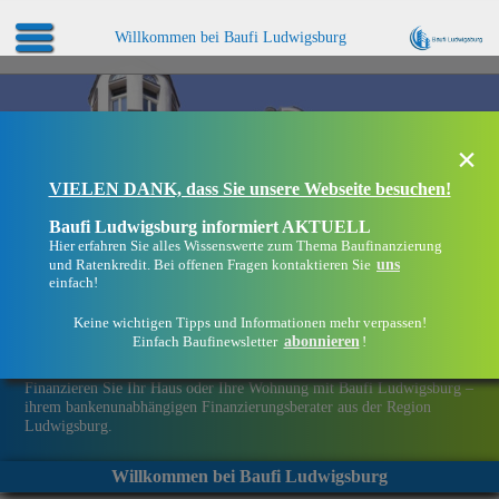
Willkommen bei Baufi Ludwigsburg
×
VIELEN DANK, dass Sie unsere Webseite besuchen!
Baufi Ludwigsburg informiert AKTUELL
Hier erfahren Sie alles Wissenswerte zum Thema Baufinanzierung
uns
und Ratenkredit. Bei offenen Fragen kontaktieren Sie
einfach!
Keine wichtigen Tipps und Informationen mehr verpassen!
abonnieren
Einfach Baufinewsletter
!
Eine Immobilie finanzieren mit Baufi Ludwigsburg
Finanzieren Sie Ihr Haus oder Ihre Wohnung mit Baufi Ludwigsburg –
ihrem bankenunabhängigen Finanzierungsberater aus der Region
Ludwigsburg.
Willkommen bei Baufi Ludwigsburg