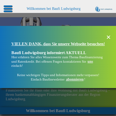
Willkommen bei Baufi Ludwigsburg
×
VIELEN DANK, dass Sie unsere Webseite besuchen!
Baufi Ludwigsburg informiert AKTUELL
Hier erfahren Sie alles Wissenswerte zum Thema Baufinanzierung
uns
und Ratenkredit. Bei offenen Fragen kontaktieren Sie
einfach!
Keine wichtigen Tipps und Informationen mehr verpassen!
abonnieren
Einfach Baufinewsletter
!
Eine Immobilie finanzieren mit Baufi Ludwigsburg
Finanzieren Sie Ihr Haus oder Ihre Wohnung mit Baufi Ludwigsburg –
ihrem bankenunabhängigen Finanzierungsberater aus der Region
Ludwigsburg.
Willkommen bei Baufi Ludwigsburg