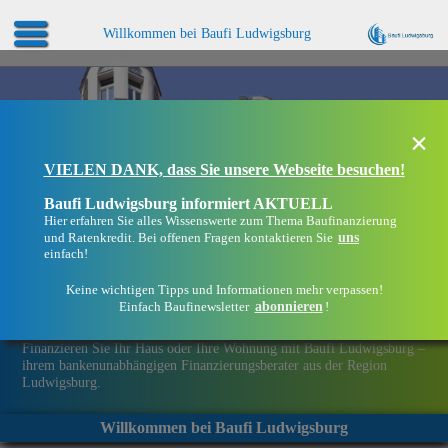
Willkommen bei Baufi Ludwigsburg
×
VIELEN DANK, dass Sie unsere Webseite besuchen!
Baufi Ludwigsburg informiert AKTUELL
Hier erfahren Sie alles Wissenswerte zum Thema Baufinanzierung
uns
und Ratenkredit. Bei offenen Fragen kontaktieren Sie
einfach!
Keine wichtigen Tipps und Informationen mehr verpassen!
abonnieren
Einfach Baufinewsletter
!
Eine Immobilie finanzieren mit Baufi Ludwigsburg
Finanzieren Sie Ihr Haus oder Ihre Wohnung mit Baufi Ludwigsburg –
ihrem bankenunabhängigen Finanzierungsberater aus der Region
Ludwigsburg.
Willkommen bei Baufi Ludwigsburg