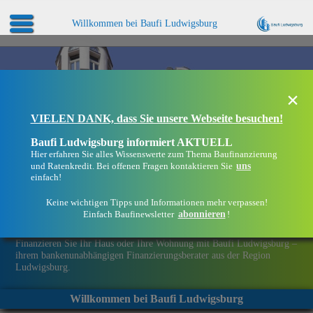
Willkommen bei Baufi Ludwigsburg
×
VIELEN DANK, dass Sie unsere Webseite besuchen!
Baufi Ludwigsburg informiert AKTUELL
Hier erfahren Sie alles Wissenswerte zum Thema Baufinanzierung
uns
und Ratenkredit. Bei offenen Fragen kontaktieren Sie
einfach!
Keine wichtigen Tipps und Informationen mehr verpassen!
abonnieren
Einfach Baufinewsletter
!
Eine Immobilie finanzieren mit Baufi Ludwigsburg
Finanzieren Sie Ihr Haus oder Ihre Wohnung mit Baufi Ludwigsburg –
ihrem bankenunabhängigen Finanzierungsberater aus der Region
Ludwigsburg.
Willkommen bei Baufi Ludwigsburg