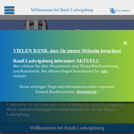
Willkommen bei Baufi Ludwigsburg
×
VIELEN DANK, dass Sie unsere Webseite besuchen!
Baufi Ludwigsburg informiert AKTUELL
Hier erfahren Sie alles Wissenswerte zum Thema Baufinanzierung
uns
und Ratenkredit. Bei offenen Fragen kontaktieren Sie
einfach!
Keine wichtigen Tipps und Informationen mehr verpassen!
abonnieren
Einfach Baufinewsletter
!
Eine Immobilie finanzieren mit Baufi Ludwigsburg
Finanzieren Sie Ihr Haus oder Ihre Wohnung mit Baufi Ludwigsburg –
ihrem bankenunabhängigen Finanzierungsberater aus der Region
Ludwigsburg.
Willkommen bei Baufi Ludwigsburg