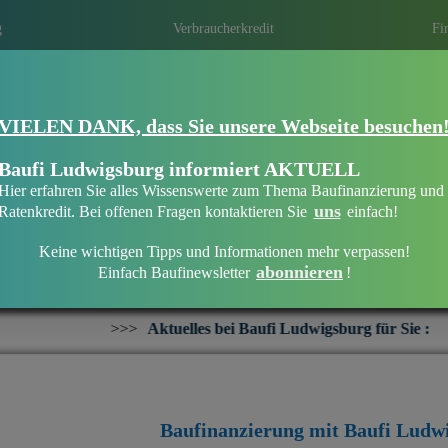
g
Verbraucherkredit
Fi
VIELEN DANK, dass Sie unsere Webseite besuchen
Eine Immobilie finanzieren mit Baufi Lu
Finanzieren Sie Ihr Haus oder Ihre Wohn
Baufi Ludwigsburg informiert AKTUELL
bankenunabhängigen Finanzierungsberate
Hier erfahren Sie alles Wissenswerte zum Thema Baufinanzierung und
uns
Ratenkredit. Bei offenen Fragen kontaktieren Sie
einfach!
Keine wichtigen Tipps und Informationen mehr verpassen!
abonnieren
Einfach Baufinewsletter
!
Willkommen bei Baufi Ludwigsburg
Aktuelles bei Baufi Ludwigsburg für Sie :
+++
Interesse an e
Baufinanzierung mit Baufi Ludw