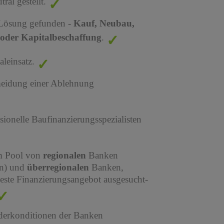
al gestellt.
 Lösung gefunden -
Kauf, Neubau,
oder Kapitalbeschaffung
.
leinsatz.
meidung einer Ablehnung
sionelle Baufinanzierungsspezialisten
em Pool von
regionalen
Banken
en) und
überregionalen
Banken,
este Finanzierungsangebot ausgesucht-
derkonditionen der Banken