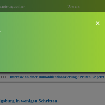
nanzierungsrechner
Über uns
×
!
dwigsburg
ung mit Baufi Ludwigsburg – ihrem
r aus der Region Ludwigsburg.
iner Immobilienfinanzierung? Prüfen Sie jetzt die aktuellen Zinsko
igsburg
in wenigen Schritten