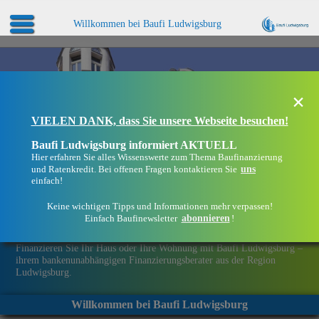
Willkommen bei Baufi Ludwigsburg
×
VIELEN DANK, dass Sie unsere Webseite besuchen!
Baufi Ludwigsburg informiert AKTUELL
Hier erfahren Sie alles Wissenswerte zum Thema Baufinanzierung
uns
und Ratenkredit. Bei offenen Fragen kontaktieren Sie
einfach!
Keine wichtigen Tipps und Informationen mehr verpassen!
abonnieren
Einfach Baufinewsletter
!
Eine Immobilie finanzieren mit Baufi Ludwigsburg
Finanzieren Sie Ihr Haus oder Ihre Wohnung mit Baufi Ludwigsburg –
ihrem bankenunabhängigen Finanzierungsberater aus der Region
Ludwigsburg.
Willkommen bei Baufi Ludwigsburg