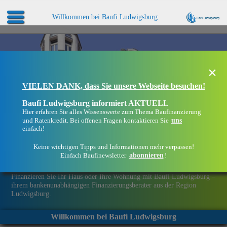
Willkommen bei Baufi Ludwigsburg
×
VIELEN DANK, dass Sie unsere Webseite besuchen!
Baufi Ludwigsburg informiert AKTUELL
Hier erfahren Sie alles Wissenswerte zum Thema Baufinanzierung
uns
und Ratenkredit. Bei offenen Fragen kontaktieren Sie
einfach!
Keine wichtigen Tipps und Informationen mehr verpassen!
abonnieren
Einfach Baufinewsletter
!
Eine Immobilie finanzieren mit Baufi Ludwigsburg
Finanzieren Sie Ihr Haus oder Ihre Wohnung mit Baufi Ludwigsburg –
ihrem bankenunabhängigen Finanzierungsberater aus der Region
Ludwigsburg.
Willkommen bei Baufi Ludwigsburg