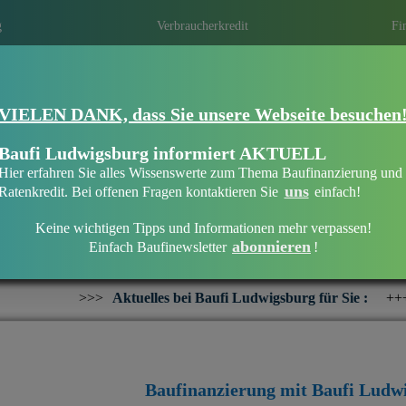
g
Verbraucherkredit
Fi
VIELEN DANK, dass Sie unsere Webseite besuchen
Eine Immobilie finanzieren mit Baufi Lu
Finanzieren Sie Ihr Haus oder Ihre Wohn
Baufi Ludwigsburg informiert AKTUELL
bankenunabhängigen Finanzierungsberate
Hier erfahren Sie alles Wissenswerte zum Thema Baufinanzierung und
uns
Ratenkredit. Bei offenen Fragen kontaktieren Sie
einfach!
Keine wichtigen Tipps und Informationen mehr verpassen!
abonnieren
Einfach Baufinewsletter
!
Willkommen bei Baufi Ludwigsburg
tuelles bei Baufi Ludwigsburg für Sie :
+++
Interesse an eine
Baufinanzierung mit Baufi Ludw