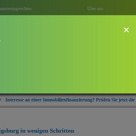
nanzierungsrechner
Über uns
×
!
dwigsburg
ung mit Baufi Ludwigsburg – ihrem
r aus der Region Ludwigsburg.
r Immobilienfinanzierung? Prüfen Sie jetzt die aktuellen Zinskondi
igsburg
in wenigen Schritten