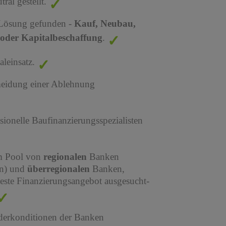
al gestellt.
 Lösung gefunden -
Kauf, Neubau,
oder Kapitalbeschaffung
.
leinsatz.
meidung einer Ablehnung
sionelle Baufinanzierungsspezialisten
em Pool von
regionalen
Banken
en) und
überregionalen
Banken,
este Finanzierungsangebot ausgesucht-
derkonditionen der Banken