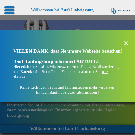
Willkommen bei Baufi Ludwigsburg
×
VIELEN DANK, dass Sie unsere Webseite besuchen!
Baufi Ludwigsburg informiert AKTUELL
Hier erfahren Sie alles Wissenswerte zum Thema Baufinanzierung
uns
und Ratenkredit. Bei offenen Fragen kontaktieren Sie
einfach!
Keine wichtigen Tipps und Informationen mehr verpassen!
abonnieren
Einfach Baufinewsletter
!
Eine Immobilie finanzieren mit Baufi Ludwigsburg
Finanzieren Sie Ihr Haus oder Ihre Wohnung mit Baufi Ludwigsburg –
ihrem bankenunabhängigen Finanzierungsberater aus der Region
Ludwigsburg.
Willkommen bei Baufi Ludwigsburg