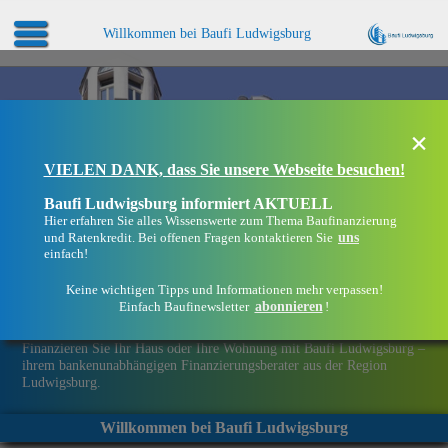
Willkommen bei Baufi Ludwigsburg
×
VIELEN DANK, dass Sie unsere Webseite besuchen!
Baufi Ludwigsburg informiert AKTUELL
Hier erfahren Sie alles Wissenswerte zum Thema Baufinanzierung
uns
und Ratenkredit. Bei offenen Fragen kontaktieren Sie
einfach!
Keine wichtigen Tipps und Informationen mehr verpassen!
abonnieren
Einfach Baufinewsletter
!
Eine Immobilie finanzieren mit Baufi Ludwigsburg
Finanzieren Sie Ihr Haus oder Ihre Wohnung mit Baufi Ludwigsburg –
ihrem bankenunabhängigen Finanzierungsberater aus der Region
Ludwigsburg.
Willkommen bei Baufi Ludwigsburg