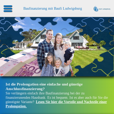
Baufinanzierung mit Baufi Ludwigsburg
Ist die Prolongation eine einfache und günstige
Anschlussfinanzierung?
Sie verlängern einfach ihre Baufinanzierung bei der zu
finanzierunenden Hausbank. Es ist bequem. Ist es aber auch für Sie die
günstigste Variante?
Lesen Sie hier die Vorteile und Nachteile einer
Prolongation.