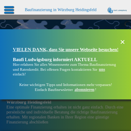
Baufinanzierung in Würzburg Heidingsfeld
×
VIELEN DANK, dass Sie unsere Webseite besuchen!
Baufi Ludwigsburg informiert AKTUELL
Hier erfahren Sie alles Wissenswerte zum Thema Baufinanzierung
uns
und Ratenkredit. Bei offenen Fragen kontaktieren Sie
einfach!
Keine wichtigen Tipps und Informationen mehr verpassen!
abonnieren
Einfach Baufinewsletter
!
Eine Immobilien­finanzierung bei Baufi Ludwigsburg in
Würzburg Heidingsfeld
Eine optimale Finanzierung erhalten ist nicht ganz einfach. Durch eine
persönliche und individuelle Beratung die richtige Baufinanzierung
erhalten. Mit regionalen Banken in Ihrer Region eine günstige
Finanzierung abschließen