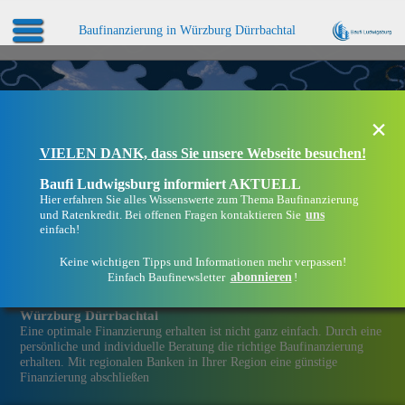
Baufinanzierung in Würzburg Dürrbachtal
×
VIELEN DANK, dass Sie unsere Webseite besuchen!
Baufi Ludwigsburg informiert AKTUELL
Hier erfahren Sie alles Wissenswerte zum Thema Baufinanzierung
uns
und Ratenkredit. Bei offenen Fragen kontaktieren Sie
einfach!
Keine wichtigen Tipps und Informationen mehr verpassen!
abonnieren
Einfach Baufinewsletter
!
Eine Immobilien­finanzierung bei Baufi Ludwigsburg in
Würzburg Dürrbachtal
Eine optimale Finanzierung erhalten ist nicht ganz einfach. Durch eine
persönliche und individuelle Beratung die richtige Baufinanzierung
erhalten. Mit regionalen Banken in Ihrer Region eine günstige
Finanzierung abschließen