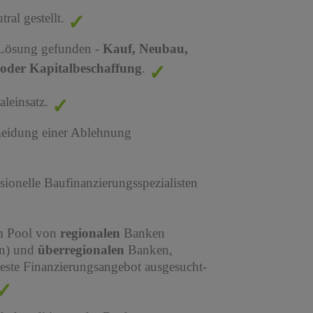
al gestellt.
 Lösung gefunden -
Kauf, Neubau,
oder Kapitalbeschaffung
.
leinsatz.
meidung einer Ablehnung
sionelle Baufinanzierungsspezialisten
em Pool von
regionalen
Banken
en) und
überregionalen
Banken,
este Finanzierungsangebot ausgesucht-