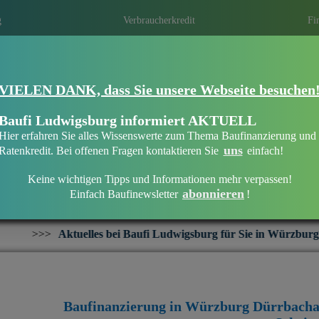
g
Verbraucherkredit
Fi
Eine Immobilien­finanzierung bei Baufi 
VIELEN DANK, dass Sie unsere Webseite besuchen
Dürrbachau
Eine optimale Finanzierung erhalten ist ni
Baufi Ludwigsburg informiert AKTUELL
persönliche und individuelle Beratung die 
Hier erfahren Sie alles Wissenswerte zum Thema Baufinanzierung und
Mit regionalen Banken in Ihrer Region ei
uns
Ratenkredit. Bei offenen Fragen kontaktieren Sie
einfach!
Keine wichtigen Tipps und Informationen mehr verpassen!
abonnieren
Einfach Baufinewsletter
!
Baufinanzierung in Würzburg Dürrbachau
les bei Baufi Ludwigsburg für Sie in Würzburg Dürrbachau:
+
Baufinanzierung in Würzburg Dürrbacha