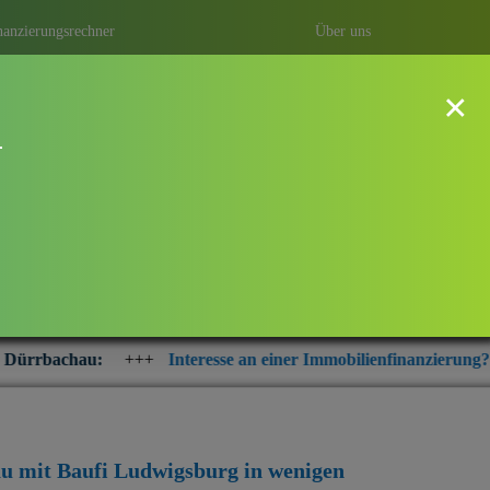
nanzierungsrechner
Über uns
×
Ludwigsburg in Würzburg
!
cht ganz einfach. Durch eine
richtige Baufinanzierung erhalten.
ne günstige Finanzierung abschließen
++
Interesse an einer Immobilienfinanzierung? Prüfen Sie jetzt di
u mit Baufi Ludwigsburg
in wenigen