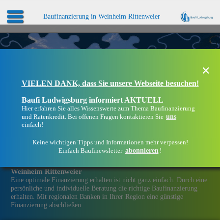
Baufinanzierung in Weinheim Rittenweier
×
VIELEN DANK, dass Sie unsere Webseite besuchen!
Baufi Ludwigsburg informiert AKTUELL
Hier erfahren Sie alles Wissenswerte zum Thema Baufinanzierung
uns
und Ratenkredit. Bei offenen Fragen kontaktieren Sie
einfach!
Keine wichtigen Tipps und Informationen mehr verpassen!
abonnieren
Einfach Baufinewsletter
!
Eine Immobilien­finanzierung bei Baufi Ludwigsburg in
Weinheim Rittenweier
Eine optimale Finanzierung erhalten ist nicht ganz einfach. Durch eine
persönliche und individuelle Beratung die richtige Baufinanzierung
erhalten. Mit regionalen Banken in Ihrer Region eine günstige
Finanzierung abschließen