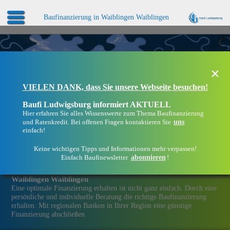
Baufinanzierung in Waiblingen Waiblingen
×
VIELEN DANK, dass Sie unsere Webseite besuchen!
Baufi Ludwigsburg informiert AKTUELL
Hier erfahren Sie alles Wissenswerte zum Thema Baufinanzierung
uns
und Ratenkredit. Bei offenen Fragen kontaktieren Sie
einfach!
Keine wichtigen Tipps und Informationen mehr verpassen!
abonnieren
Einfach Baufinewsletter
!
Eine Immobilien­finanzierung bei Baufi Ludwigsburg in
Waiblingen Waiblingen
Eine optimale Finanzierung erhalten ist nicht ganz einfach. Durch eine
persönliche und individuelle Beratung die richtige Baufinanzierung
erhalten. Mit regionalen Banken in Ihrer Region eine günstige
Finanzierung abschließen