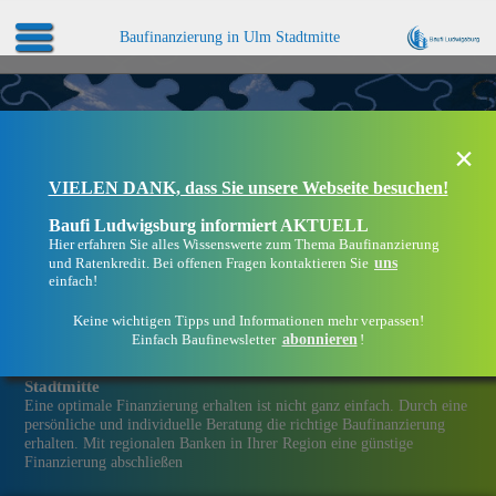
Baufinanzierung in Ulm Stadtmitte
×
VIELEN DANK, dass Sie unsere Webseite besuchen!
Baufi Ludwigsburg informiert AKTUELL
Hier erfahren Sie alles Wissenswerte zum Thema Baufinanzierung
uns
und Ratenkredit. Bei offenen Fragen kontaktieren Sie
einfach!
Keine wichtigen Tipps und Informationen mehr verpassen!
abonnieren
Einfach Baufinewsletter
!
Eine Immobilien­finanzierung bei Baufi Ludwigsburg in Ulm
Stadtmitte
Eine optimale Finanzierung erhalten ist nicht ganz einfach. Durch eine
persönliche und individuelle Beratung die richtige Baufinanzierung
erhalten. Mit regionalen Banken in Ihrer Region eine günstige
Finanzierung abschließen