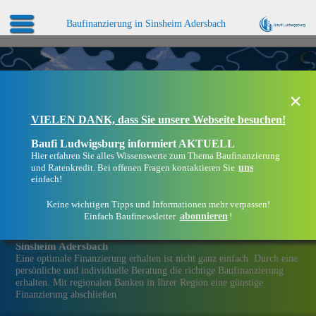
Baufinanzierung in Sinsheim Adersbach
×
VIELEN DANK, dass Sie unsere Webseite besuchen!
Baufi Ludwigsburg informiert AKTUELL
Hier erfahren Sie alles Wissenswerte zum Thema Baufinanzierung
uns
und Ratenkredit. Bei offenen Fragen kontaktieren Sie
einfach!
Keine wichtigen Tipps und Informationen mehr verpassen!
abonnieren
Einfach Baufinewsletter
!
Eine Immobilien­finanzierung bei Baufi Ludwigsburg in
Sinsheim Adersbach
Eine optimale Finanzierung erhalten ist nicht ganz einfach. Durch eine
persönliche und individuelle Beratung die richtige Baufinanzierung
erhalten. Mit regionalen Banken in Ihrer Region eine günstige
Finanzierung abschließen