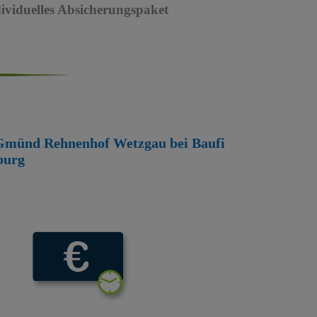
dividuelles Absicherungspaket
ch Gmünd Rehnenhof Wetzgau bei Baufi
burg