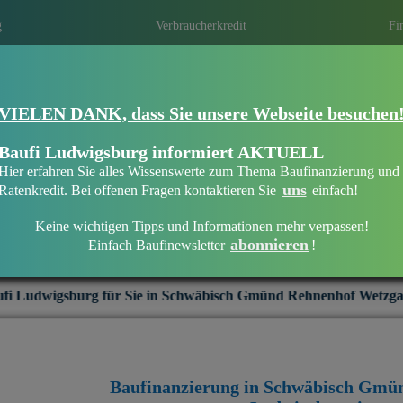
g
Verbraucherkredit
Fi
Eine Immobilien­finanzierung bei Baufi
VIELEN DANK, dass Sie unsere Webseite besuchen
Rehnenhof Wetzgau
Eine optimale Finanzierung erhalten ist ni
Baufi Ludwigsburg informiert AKTUELL
persönliche und individuelle Beratung die 
Hier erfahren Sie alles Wissenswerte zum Thema Baufinanzierung und
Mit regionalen Banken in Ihrer Region ei
uns
Ratenkredit. Bei offenen Fragen kontaktieren Sie
einfach!
Keine wichtigen Tipps und Informationen mehr verpassen!
abonnieren
Einfach Baufinewsletter
!
Baufinanzierung in Schwäbisch Gmünd Rehnenhof Wetzgau
Sie in Schwäbisch Gmünd Rehnenhof Wetzgau:
+++
Interesse a
Baufinanzierung in Schwäbisch Gmü