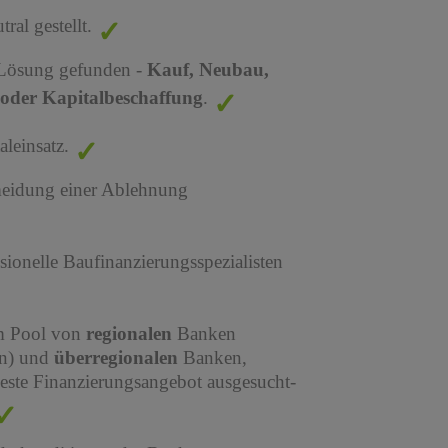
al gestellt.
 Lösung gefunden -
Kauf, Neubau,
oder Kapitalbeschaffung
.
leinsatz.
meidung einer Ablehnung
sionelle Baufinanzierungsspezialisten
em Pool von
regionalen
Banken
en) und
überregionalen
Banken,
este Finanzierungsangebot ausgesucht-